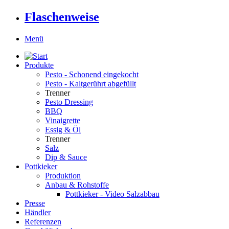
Flaschenweise
Menü
Produkte
Pesto - Schonend eingekocht
Pesto - Kaltgerührt abgefüllt
Trenner
Pesto Dressing
BBQ
Vinaigrette
Essig & Öl
Trenner
Salz
Dip & Sauce
Pottkieker
Produktion
Anbau & Rohstoffe
Pottkieker - Video Salzabbau
Presse
Händler
Referenzen