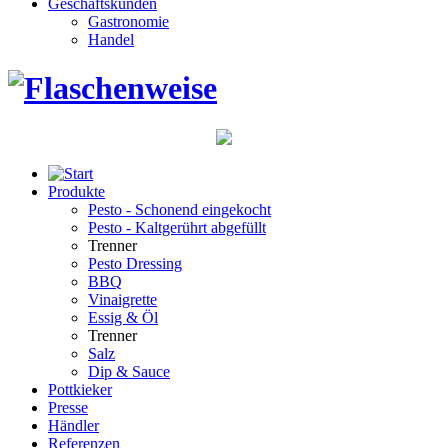
Geschäftskunden
Gastronomie
Handel
Produkte
Pesto - Schonend eingekocht
Pesto - Kaltgerührt abgefüllt
Trenner
Pesto Dressing
BBQ
Vinaigrette
Essig & Öl
Trenner
Salz
Dip & Sauce
Pottkieker
Presse
Händler
Referenzen