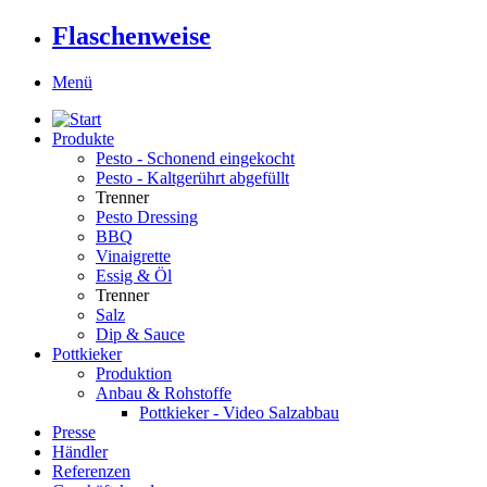
Flaschenweise
Menü
Produkte
Pesto - Schonend eingekocht
Pesto - Kaltgerührt abgefüllt
Trenner
Pesto Dressing
BBQ
Vinaigrette
Essig & Öl
Trenner
Salz
Dip & Sauce
Pottkieker
Produktion
Anbau & Rohstoffe
Pottkieker - Video Salzabbau
Presse
Händler
Referenzen