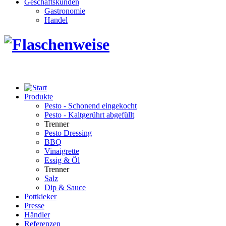
Geschäftskunden
Gastronomie
Handel
Produkte
Pesto - Schonend eingekocht
Pesto - Kaltgerührt abgefüllt
Trenner
Pesto Dressing
BBQ
Vinaigrette
Essig & Öl
Trenner
Salz
Dip & Sauce
Pottkieker
Presse
Händler
Referenzen