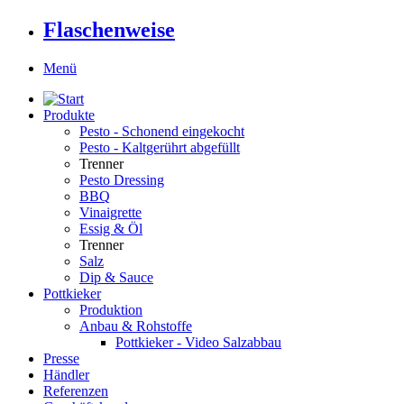
Flaschenweise
Menü
Produkte
Pesto - Schonend eingekocht
Pesto - Kaltgerührt abgefüllt
Trenner
Pesto Dressing
BBQ
Vinaigrette
Essig & Öl
Trenner
Salz
Dip & Sauce
Pottkieker
Produktion
Anbau & Rohstoffe
Pottkieker - Video Salzabbau
Presse
Händler
Referenzen